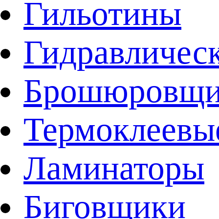
Гильотины
Гидравличес
Брошюровщи
Термоклеевы
Ламинаторы
Биговщики