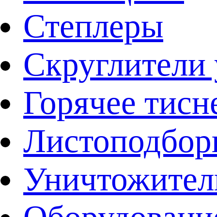
Степлеры
Скруглители 
Горячее тисн
Листоподбо
Уничтожител