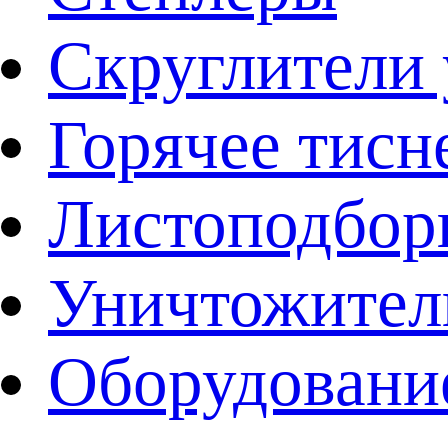
Скруглители 
Горячее тисн
Листоподбо
Уничтожител
Оборудовани